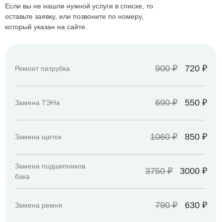
машиной, доверьте их решение опытной команде SAM-
Если вы не нашли нужной услуги в списке, то
Expert. Мы готовы помочь вам восстановить
оставьте заявку, или позвоните по номеру,
работоспособность вашего оборудования в кратчайшие
который указан на сайте.
сроки.
Свяжитесь с нами уже сегодня и получите
качественный ремонт стиральных машин в Ростове-на-
Дону от настоящих профессионалов!
900 ₽
720 ₽
Ремонт патрубка
690 ₽
550 ₽
Замена ТЭНа
1060 ₽
850 ₽
Замена щеток
Замена подшипников
3750 ₽
3000 ₽
бака
790 ₽
630 ₽
Замена ремня