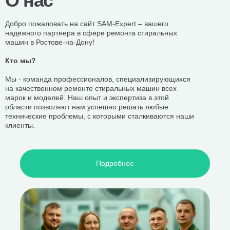
О нас
Добро пожаловать на сайт SAM-Expert – вашего
надежного партнера в сфере ремонта стиральных
машин в Ростове-на-Дону!
Кто мы?
Мы - команда профессионалов, специализирующихся
на качественном ремонте стиральных машин всех
марок и моделей. Наш опыт и экспертиза в этой
области позволяют нам успешно решать любые
технические проблемы, с которыми сталкиваются наши
клиенты.
Наши преимущества:
Подробнее
Профессиональные мастера:
Наши
высококвалифицированные специалисты обладают
богатым опытом в ремонте стиральных машин и
постоянно совершенствуют свои навыки.
Быстрый ремонт:
Мы ценим ваше время и всегда
стремимся к оперативному решению проблем.